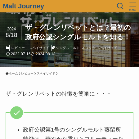
Malt Journey
menu
ザ・グレンリベットとは？最初の
2024
8/18
政府公認シングルモルトを知る！
シングルモルト
スコッチ
スペイサイド
レビュー
スペイサイド
2022-07-16
2024-08-18
ホーム
レビュー
スペイサイド
ザ・グレンリベットの特徴を簡単に・・・
政府公認第1号のシングルモルト蒸留所