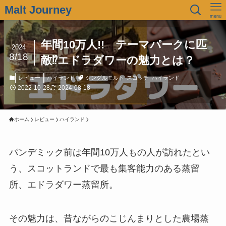
Malt Journey
menu
年間10万人!! テーマパークに匹
2024
8/18
敵⁉エドラダワーの魅力とは？
シングルモルト
スコッチ
ハイランド
レビュー
ハイランド
2022-10-28
2024-08-18
ホーム
レビュー
ハイランド
パンデミック前は年間10万人もの人が訪れたとい
う、スコットランドで最も集客能力のある蒸留
所、エドラダワー蒸留所。
その魅力は、昔ながらのこじんまりとした農場蒸