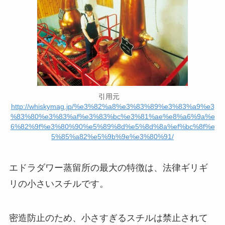
引用元
http://whiskymag.jp/%e3%82%a8%e3%83%89%e3%83%a9%e3
%83%80%e3%83%af%e3%83%bc%e3%81%ae%e8%a6%9a%e
6%82%9f%e3%80%90%e5%89%8d%e5%8d%8a%ef%bc%8f%e
5%85%a82%e5%9b%9e%e3%80%91/
エドラダワー蒸留所の最大の特徴は、法律ギリギ
リの小さいスチルです。
密造防止のため、小さすぎるスチルは禁止されて