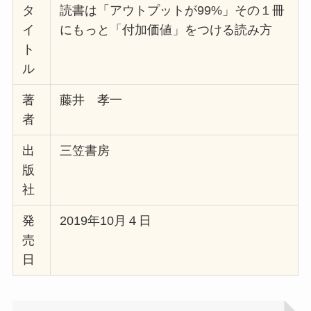
タ
読書は「アウトプットが99%」その１冊
イ
にもっと「付加価値」をつける読み方
ト
ル
著
藤井 孝一
者
出
三笠書房
版
社
発
2019年10月４日
売
日